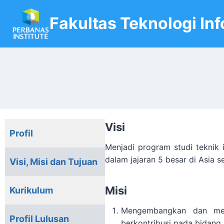
Skip
Fakultas Teknologi In
to
content
Visi
Profil
Menjadi program studi teknik 
dalam jajaran 5 besar di Asia s
Visi, Misi dan Tujuan
Misi
Kurikulum
Mengembangkan dan mela
Profil Lulusan
berkontribusi pada bidang