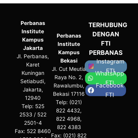
Perbanas
TERHUBUNG
Institute
DENGAN
Perbanas
Kampus
FTI
Institute
Jakarta
PERBANAS
Kampus
Jl. Perbanas,
Bekasi
Instagram
Karet
Jl. Cut Meutia
FTI
WhatsApp
Kuningan
Raya No. 2,
Setiabudi,
FTI
Facebook
Rawalumbu,
Jakarta,
Bekasi 17116
FTI
12940
Telp: (021)
Telp: 525
822 4432,
2533 / 522
822 4968,
2501-4
822 4383
Fax: 522 8460
Fax: (021) 822