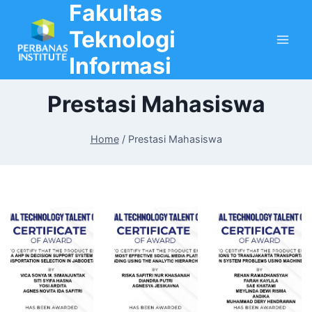
Fakultas
Skip
to
Teknologi
content
Informasi
Prestasi Mahasiswa
Home
/
Prestasi Mahasiswa