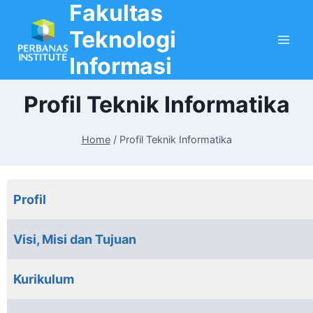
Fakultas
Skip
to
Teknologi
content
Informasi
Profil Teknik Informatika
Home
/
Profil Teknik Informatika
Profil
Visi, Misi dan Tujuan
Kurikulum