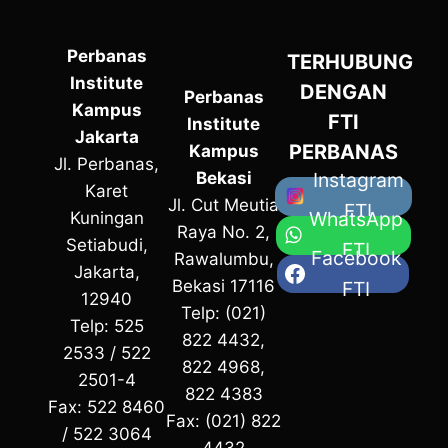
Perbanas
TERHUBUNG
Institute
DENGAN
Perbanas
Kampus
FTI
Institute
Jakarta
PERBANAS
Kampus
Jl. Perbanas,
Bekasi
Instagram
Karet
Jl. Cut Meutia
FTI
WhatsApp
Kuningan
Raya No. 2,
Setiabudi,
FTI
Facebook
Rawalumbu,
Jakarta,
Bekasi 17116
FTI
12940
Telp: (021)
Telp: 525
822 4432,
2533 / 522
822 4968,
2501-4
822 4383
Fax: 522 8460
Fax: (021) 822
/ 522 3064
4432