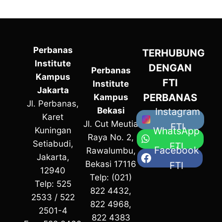
Perbanas
TERHUBUNG
Institute
DENGAN
Perbanas
Kampus
FTI
Institute
Jakarta
PERBANAS
Kampus
Jl. Perbanas,
Bekasi
Instagram
Karet
Jl. Cut Meutia
FTI
WhatsApp
Kuningan
Raya No. 2,
Setiabudi,
FTI
Facebook
Rawalumbu,
Jakarta,
Bekasi 17116
FTI
12940
Telp: (021)
Telp: 525
822 4432,
2533 / 522
822 4968,
2501-4
822 4383