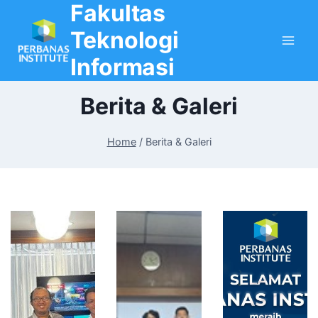
Fakultas
Skip
to
Teknologi
content
Informasi
Berita & Galeri
Home
/
Berita & Galeri